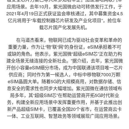
应用场景。去年10月，紫光国微启动可转债发行工作，于
2021年4月19日正式获证监会审核通过，其中募集资金4.5
亿元将用于“车载控制器芯片研发及产业化项目”，抢位车
载芯片国产化发展先机。
在马道杰看来，物联网已成为驱动社会变革和革命的
重要力量，作为让“物”联“网”的身份证，eSIM承担着不可
或缺的角色。他表示，紫光国微“超级eSIM芯”正在助力构
建全场景无缝连接的全新社会。”据介绍，去年，紫光国微
开创小容量eSIM细分市场，成为中国联通该项目唯一芯片
供应商；同时作为第一候选人，中标中移物联7000万颗
eSIM晶圆大单。随着5G的大规模商用，对数据存储、信
息安全的需求性也同步大幅增加。紫光国微在通信领域布
局多年，其“超级SIM芯”在帮助运营商开拓5G时代新业
务，构建全新应用场景中发挥重要作用，并基于此推出创
新产品超级SIM卡，已覆盖全国20个省市，在运营商云卡
一体、工业互联网、智慧政务等领域展现广阔应用场景。