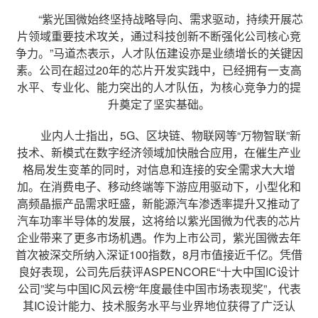
“紫光国微始终坚持战略导向、需求驱动，持续开展芯
片领域重要技术攻关，通过科技创新不断强化公司核心竞
争力。”马道杰表示，人才队伍建设亦是业绩增长的关键因
素。公司在超过20年的芯片开发实践中，已经拥有一支高
水平、专业化、能力突出的人才队伍，为核心竞争力的提
升奠定了坚实基础。
业内人士指出，5G、区块链、物联网等“万物智联”新
技术、新模式在数字经济领域加快融合应用，在催生产业
格局发生变革的同时，对信息和连接的安全需求大大增
加。在消费电子、移动终端等下游应用驱动下，小型化和
高频晶振产品需求旺盛，新能源汽车渗透率提升又推动了
汽车功率半导体的发展，这将给以紫光国微为代表的芯片
企业带来了更多市场机遇。作为上市公司，紫光国微去年
首次被深交所纳入深证100指数，8月市值接近千亿。凭借
良好表现，公司先后获评ASPENCORE“十大中国IC设计
公司”奖与中国IC风云榜“年度最佳中国市场表现奖”，代表
其IC设计能力、技术服务水平与业界地位获得了广泛认