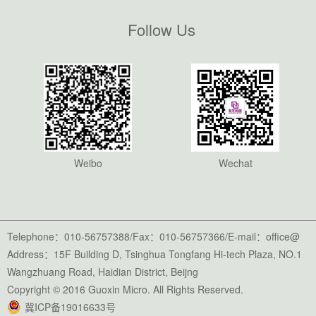
Follow Us
Weibo
Wechat
Telephone：010-56757388/Fax：010-56757366/E-mail：office@
Address：15F Building D, Tsinghua Tongfang Hi-tech Plaza, NO.1
Wangzhuang Road, Haidian District, Beijng
Copyright © 2016 Guoxin Micro. All Rights Reserved.
冀ICP备19016633号